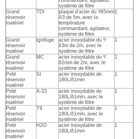
commandant, agitateur,
système de filtre
Grand
TDI
plaque d'acier du ³/δ5mm
1
réservoir
A3 de 5m, avec la
matériel
température
commandant, agitateur,
système de filtre
Grand
Ignifuge
acier inoxydable du ³/
1
réservoir
δ3m de 2m, avec le
matériel
système de filtre
Grand
MC
acier inoxydable du ³/
1
réservoir
δ2mm de 2m, avec le
matériel
système de filtre
Petit
SI
acier inoxydable de
1
réservoir
180L/δ1mm
matériel
Petit
A-33
acier inoxydable de
1
réservoir
180L/δ1mm, avec le
matériel
système de filtre
Petit
T9
acier inoxydable de
1
réservoir
180L/δ1mm, avec le
matériel
système de filtre
Petit
H2O
acier inoxydable de
1
réservoir
180L/δ1mm
matériel