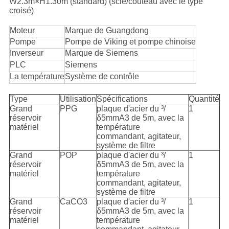
W2.3m×H1.30m (standard) (scie/couteau avec le type
croisé)
Moteur
Marque de Guangdong
Pompe
Pompe de Viking et pompe chinoise
Inverseur
Marque de Siemens
PLC
Siemens
La température
Système de contrôle
Type
Utilisation
Spécifications
Quantité
Grand
PPG
plaque d'acier du ³/
1
réservoir
δ5mmA3 de 5m, avec la
matériel
température
commandant, agitateur,
système de filtre
Grand
POP
plaque d'acier du ³/
1
réservoir
δ5mmA3 de 5m, avec la
matériel
température
commandant, agitateur,
système de filtre
Grand
CaCO3
plaque d'acier du ³/
1
réservoir
δ5mmA3 de 5m, avec la
matériel
température