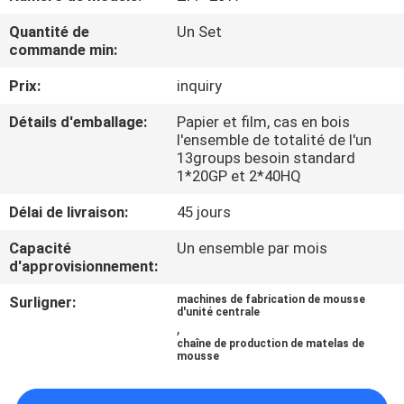
D'USINE
Quantité de
Un Set
commande min:
CONTRÔLE
Prix:
inquiry
DE
Détails d'emballage:
Papier et film, cas en bois
QUALITÉ
l'ensemble de totalité de l'un
13groups besoin standard
1*20GP et 2*40HQ
CONTACTEZ-
Délai de livraison:
45 jours
NOUS
Capacité
Un ensemble par mois
d'approvisionnement:
DEMANDEZ
Surligner:
machines de fabrication de mousse
UNE
d'unité centrale
,
CITATION
chaîne de production de matelas de
mousse
PLAN