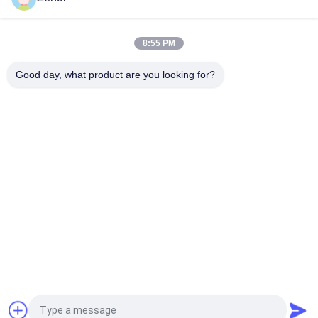
Chaîne de production continue horizontale de mousse
d'éponge de polyuréthane pour les meubles et l'oreiller
8:55 PM
Ligne productrice écumante continue d'éponge
horizontale/mousse flexible faisant la machine
Good day, what product are you looking for?
Catégories populaires
Tous
Mousse Faisant La 
Machine De Mousse 
Machine
De Polyuréthane
Machine De Mousse 
Chaîne De 
De Basse Pression
Production De 
Mousse
Chaîne De 
Découpeuse De 
Production D'éponge
Mousse 
Découpeuse 
Découpeuse 
Horizontale De 
Verticale De Mousse
Mousse
Demandez un devis