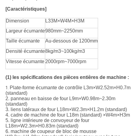
[Caractéristiques]
Dimension
L33M×W4M×H3M
Largeur écumante
980mm~2250mm
Taille écumante
Au-dessous de 1200mm
Densité écumante
8kg/m3~100kg/m3
Vitesse écumante
2000rpm~7000rpm
(1) les spécifications des pièces entières de machine :
Plate-forme écumante de contrôle L3m×W2.52m×H0.7m
1.
(standard)
2. panneau en baisse de four L9m×W0.98m~2.30m
(standard)
3. liens latéraux de four L18m×W2.3m×H1.2m (standard)
4. cadre de machine de four L18m (standard) ×W4m×H3m
5. ligne intérieure de convoyeur de four
L18m×W2.3m×H0.83m (standard)
6. machine de coupeur de bloc de mousse