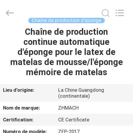
Dongguan
Zehui
machinery
equipment
co.,
Chaîne de production d'éponge
ltd.
All
Rights
Chaîne de production
MAISON
Reserved.
continue automatique
DES
d'éponge pour le latex de
PRODUITS
matelas de mousse/l'éponge
mémoire de matelas
AU
SUJET
Lieu d'origine:
La Chine Guangdong
(continentale)
DE
NOUS
Nom de marque:
ZHMACH
Certification:
CE Certificate
VISITE
Numéro de modèle:
ZFP-2017