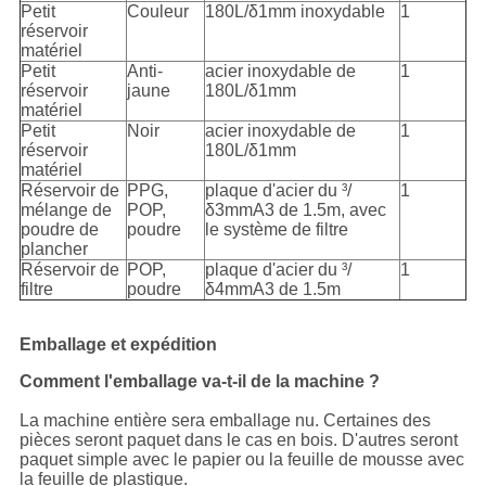
Petit
Couleur
180L/δ1mm inoxydable
1
réservoir
matériel
Petit
Anti-
acier inoxydable de
1
réservoir
jaune
180L/δ1mm
matériel
Petit
Noir
acier inoxydable de
1
réservoir
180L/δ1mm
matériel
Réservoir de
PPG,
plaque d'acier du ³/
1
mélange de
POP,
δ3mmA3 de 1.5m, avec
poudre de
poudre
le système de filtre
plancher
Réservoir de
POP,
plaque d'acier du ³/
1
filtre
poudre
δ4mmA3 de 1.5m
Emballage et expédition
Comment l'emballage va-t-il de la machine ?
La machine entière sera emballage nu. Certaines des
pièces seront paquet dans le cas en bois. D'autres seront
paquet simple avec le papier ou la feuille de mousse avec
la feuille de plastique.