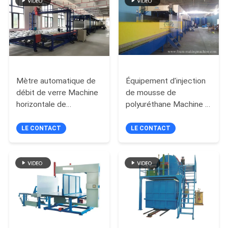
DU
SITE
POLITIQUE
DE
Mètre automatique de
Équipement d'injection
débit de verre Machine
de mousse de
CONFIDENTIALITÉ
horizontale de
polyuréthane Machine à
fabrication de mousse
mousser PU haute
jusqu'à 1300 mm de
pression avec une
LE CONTACT
LE CONTACT
hauteur
hauteur de moussage
de 1,0 à 1,25 m