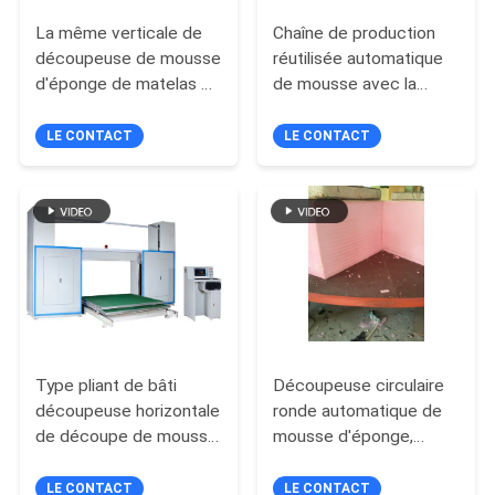
La même verticale de
Chaîne de production
découpeuse de mousse
réutilisée automatique
d'éponge de matelas de
de mousse avec la
polyuréthane
mousse écrasée par
d'épaisseur
mélange de vapeur
LE CONTACT
LE CONTACT
automatique
avec la colle
Type pliant de bâti
Découpeuse circulaire
découpeuse horizontale
ronde automatique de
de découpe de mousse
mousse d'éponge,
de Tableau avec la lame
coupeur de mousse de
de oscillation
polyuréthane
LE CONTACT
LE CONTACT