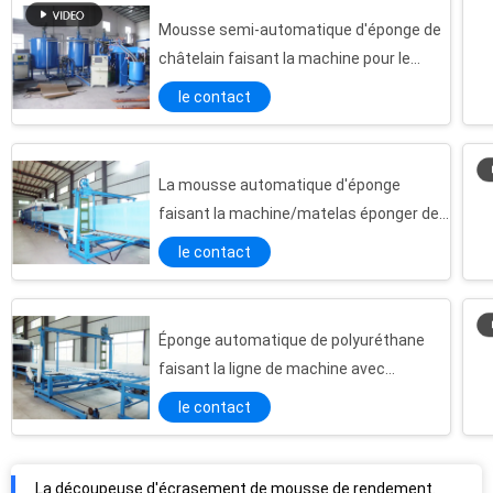
Chaîne de production écumante automatique continue de basse pression pour l'éponge d'oreiller de sofa
Mousse semi-automatique d'éponge de
châtelain faisant la machine pour le
Panneau automatique de mousse de PVC faisant la machine avec les USA Viking Pumps
matelas de meubles
Découpeuse horizontale d'éponge de commande numérique par ordinateur avec la lame de oscillation
le contact
Coupeur vertical de mousse de découpeuse d'éponge d'EVA/EPE pour le matelas de polyuréthane
Coupeur chaud industriel vertical de mousse de fil de commande numérique par ordinateur, machine de découpage de mousse
La mousse automatique d'éponge
Matelas manuel actionné facile de mousse faisant la machine, machines de fabrication de mousse d'unité centrale
faisant la machine/matelas éponger des
Dépistez le type découpeuse horizontale de mousse pour le matelas carré/épongez longtemps la mousse
machines avec les USA Viking pompe
le contact
Découpeuse horizontale de mousse de polyuréthane automatique pour l'éponge d'oreiller
découpeuse gravante en refief d'éponge de Multi-forme pour concave - mousse de forme convexe
Longue découpeuse d'éponge de Circul de mousse de tranche avec la commande numérique d'ordinateur
Éponge automatique de polyuréthane
La découpeuse d'écrasement de mousse de rendement élevé pour des remplissages se reposent/sofas/jouets
faisant la ligne de machine avec
Chaîne de production flexible continue automatique de mousse, feuille de mousse faisant la machine
l'inverseur de Siemens
le contact
Feuille horizontale de mousse faisant la machine pour produire la mousse de polyuréthane flexible
Le PLC commandent la machine de écumer de polyuréthane, le matelas d'éponge et la chaîne de production de mousse de mémoire
Mousse de polyuréthane automatique faisant la haute pression écumante de machine d'unité centrale de machine