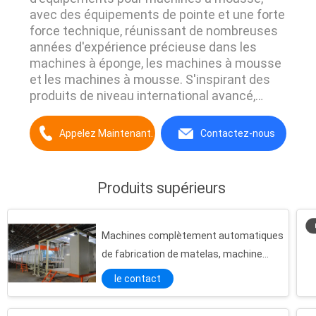
avec des équipements de pointe et une forte
force technique, réunissant de nombreuses
années d'expérience précieuse dans les
machines à éponge, les machines à mousse
et les machines à mousse. S'inspirant des
produits de niveau international avancé,
intégrant l'expérience de l'industrie, adhérant
à l'innovation indépendante, "exploration,
Appelez Maintenant.
Contactez-nous
innovation, durabilité, fiabilité, le client
d'abord" dans le but de poursuivre un
"développement axé sur ...
Produits supérieurs
Machines complètement automatiques
de fabrication de matelas, machine
industrielle de mousse pour le
le contact
sofa/chaussures
Machine continue horizontale complètement automatique d'injection de mousse de polyuréthane avec la pompe de Vicking d'Américain
Ligne productrice écumante continue d'éponge horizontale/mousse flexible faisant la machine