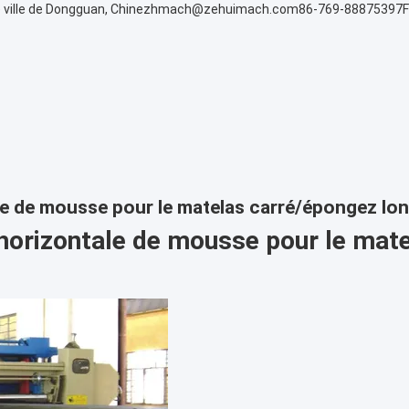
 ville de Dongguan, Chine
zhmach@zehuimach.com
86-769-88875397
le de mousse pour le matelas carré/épongez l
horizontale de mousse pour le mat