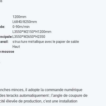
is
1200mm
L6840/8250mm
ide:
0-90m/min
L3550*W2150*H1200mm
incipale:
L3550*W2650*H2350
avail:
structure métallique avec le papier de sable
Haut
e mousse
e
tranches minces, il adopte la commande numérique
 des teracks automatiquement ; l'angle de coupure de
cité élevée de production, c'est une installation