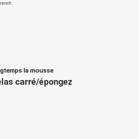
French
ongtemps la mousse
elas carré/épongez