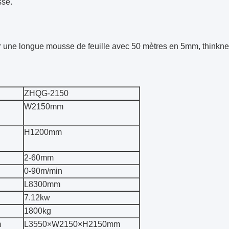
sse.
 une longue mousse de feuille avec 50 mètres en 5mm, thinkne
ZHQG-2150
W2150mm
H1200mm
2-60mm
0-90m/min
L8300mm
7.12kw
1800kg
m
L3550×W2150×H2150mm