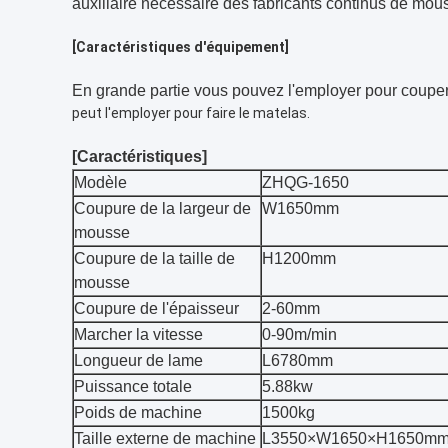
auxiliaire nécessaire des fabricants continus de mou
[Caractéristiques d'équipement]
En grande partie vous pouvez l'employer pour couper
peut l'employer pour faire le matelas.
[Caractéristiques]
Modèle
ZHQG-1650
Coupure de la largeur de
W1650mm
mousse
Coupure de la taille de
H1200mm
mousse
Coupure de l'épaisseur
2-60mm
Marcher la vitesse
0-90m/min
Longueur de lame
L6780mm
Puissance totale
5.88kw
Poids de machine
1500kg
Taille externe de machine
L3550×W1650×H1650m