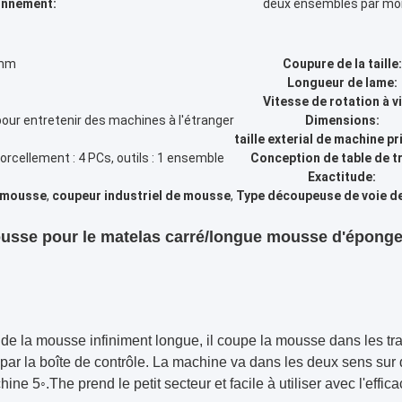
onnement:
deux ensembles par mo
0mm
Coupure de la taille:
Longueur de lame:
Vitesse de rotation à v
pour entretenir des machines à l'étranger
Dimensions:
taille exterial de machine pr
orcellement : 4 PCs, outils : 1 ensemble
Conception de table de tr
Exactitude:
 mousse
,
coupeur industriel de mousse
,
Type découpeuse de voie d
usse pour le matelas carré/longue mousse d'épong
e de la mousse infiniment longue, il coupe la mousse dans les 
 par la boîte de contrôle. La machine va dans les deux sens sur
e 5◦.The prend le petit secteur et facile à utiliser avec l'effica