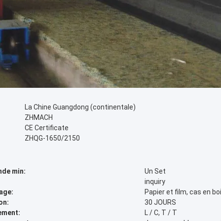
La Chine Guangdong (continentale)
ZHMACH
CE Certificate
ZHQG-1650/2150
de min:
Un Set
inquiry
age:
Papier et film, cas en bo
on:
30 JOURS
ement:
L / C, T / T