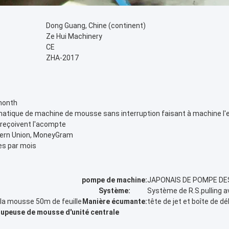
Dong Guang, Chine (continent)
Ze Hui Machinery
CE
ZHA-2017
month
tique de machine de mousse sans interruption faisant à machine l'em
 reçoivent l'acompte
tern Union, MoneyGram
s par mois
pompe de machine:
JAPONAIS DE POMPE DES
Système:
Système de R.S.pulling av
 la mousse 50m de feuille
Manière écumante:
tête de jet et boîte de 
upeuse de mousse d'unité centrale