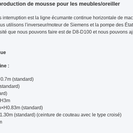
roduction de mousse pour les meubles/oreiller
interruption
est la ligne écumante continue horizontale de mach
ous utilisons l'inverseur/moteur de Siemens et la pompe des Ét
nsité que nous pouvons faire est de D8-D100 et nous pouvons aj
que
ine :
0.7m (standard)
standard)
ard)
m×H3m
3m×H0.83m (standard)
0m (standard) (ceinture de couteau avec le type croisé)
m