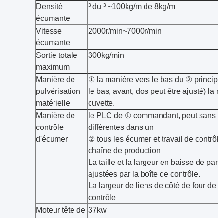
Densité
³ du ³ ~100kg/m de 8kg/m
écumante
Vitesse
2000r/min~7000r/min
écumante
Sortie totale
300kg/min
maximum
Manière de
① la manière vers le bas du ② principa
pulvérisation
le bas, avant, dos peut être ajusté) 
matérielle
cuvette.
Manière de
le PLC de ① commandant, peut sans i
contrôle
différentes dans un
d'écumer
② tous les écumer et travail de contrô
chaîne de production
La taille et la largeur en baisse de p
ajustées par la boîte de contrôle.
La largeur de liens de côté de four de
contrôle
Moteur tête de
37kw