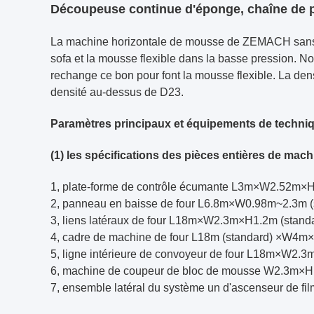
Découpeuse continue d'éponge, chaîne de p
La machine horizontale de mousse de ZEMACH sans 
sofa et la mousse flexible dans la basse pression. N
rechange ce bon pour font la mousse flexible. La de
densité au-dessus de D23.
Paramètres principaux et équipements de techni
(1) les spécifications des pièces entières de mach
1, plate-forme de contrôle écumante L3m×W2.52m×H
2, panneau en baisse de four L6.8m×W0.98m~2.3m (
3, liens latéraux de four L18m×W2.3m×H1.2m (stand
4, cadre de machine de four L18m (standard) ×W4
5, ligne intérieure de convoyeur de four L18m×W2.
6, machine de coupeur de bloc de mousse W2.3m×H1.3
7, ensemble latéral du système un d'ascenseur de fil