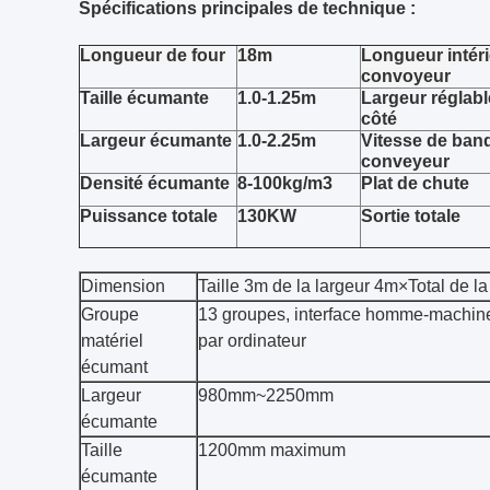
Spécifications principales de technique :
Longueur de four
18m
Longueur intér
convoyeur
Taille écumante
1.0-1.25m
Largeur réglabl
côté
Largeur écumante
1.0-2.25m
Vitesse de ban
conveyeur
Densité écumante
8-100kg/m3
Plat de chute
Puissance totale
130KW
Sortie totale
Dimension
Taille 3m de la largeur 4m×Total de l
Groupe
13 groupes, interface homme-machine
matériel
par ordinateur
écumant
Largeur
980mm~2250mm
écumante
Taille
1200mm maximum
écumante