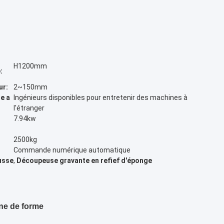
H1200mm
:
ur:
2~150mm
e a
Ingénieurs disponibles pour entretenir des machines à
l'étranger
7.94kw
2500kg
Commande numérique automatique
usse
,
Découpeuse gravante en refief d'éponge
ne de forme