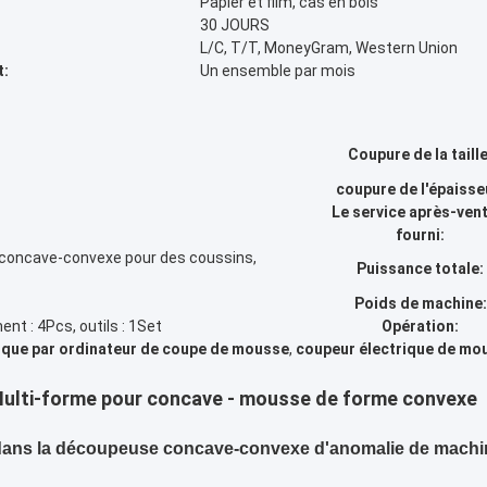
Papier et film, cas en bois
30 JOURS
L/C, T/T, MoneyGram, Western Union
t:
Un ensemble par mois
Coupure de la taille
coupure de l'épaisse
Le service après-vent
fourni:
concave-convexe pour des coussins,
Puissance totale:
Poids de machine:
nt : 4Pcs, outils : 1Set
Opération:
ue par ordinateur de coupe de mousse
,
coupeur électrique de mo
Multi-forme pour concave - mousse de forme convexe
dans la découpeuse concave-convexe d'anomalie de machi