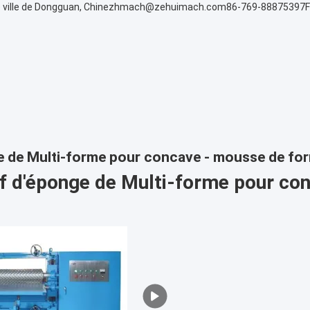
 ville de Dongguan, Chine
zhmach@zehuimach.com
86-769-88875397
ge de Multi-forme pour concave - mousse de f
ef d'éponge de Multi-forme pour co