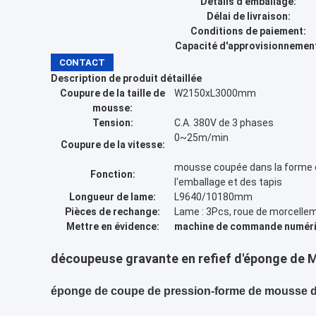
Détails d'emballage:
Délai de livraison:
Conditions de paiement:
Capacité d'approvisionnemen
CONTACT
Description de produit détaillée
Coupure de la taille de
W2150xL3000mm
mousse:
Tension:
C.A. 380V de 3 phases
0~25m/min
Coupure de la vitesse:
mousse coupée dans la forme 
Fonction:
l'emballage et des tapis
Longueur de lame:
L9640/10180mm
Pièces de rechange:
Lame : 3Pcs, roue de morcelleme
Mettre en évidence:
machine de commande numériq
découpeuse gravante en refief d'éponge de 
éponge de coupe de pression-forme de mousse 