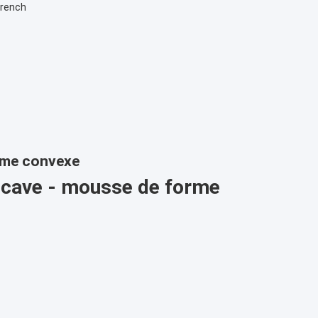
French
orme convexe
ncave - mousse de forme