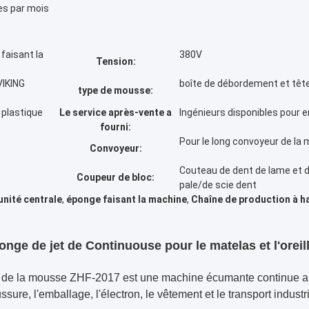
s par mois
faisant la
380V
Tension:
IKING
boîte de débordement et tête
type de mousse:
 plastique
Le service après-vente a
Ingénieurs disponibles pour e
fourni:
Pour le long convoyeur de la
Convoyeur:
Couteau de dent de lame et d
Coupeur de bloc:
pale/de scie dent
unité centrale
,
éponge faisant la machine
,
Chaîne de production à h
nge de jet de Continuouse pour le matelas et l'oreil
ale de la mousse ZHF-2017 est une machine écumante continue 
ssure, l'emballage, l'électron, le vêtement et le transport indust