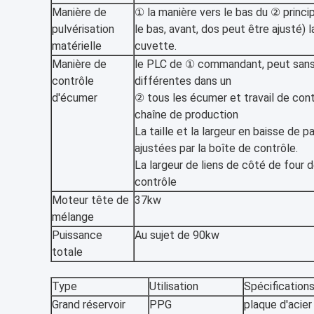
Manière de
① la manière vers le bas du ② princip
pulvérisation
le bas, avant, dos peut être ajusté
matérielle
cuvette.
Manière de
le PLC de ① commandant, peut sans
contrôle
différentes dans un
d'écumer
② tous les écumer et travail de cont
chaîne de production
La taille et la largeur en baisse de
ajustées par la boîte de contrôle.
La largeur de liens de côté de four 
contrôle
Moteur tête de
37kw
mélange
Puissance
Au sujet de 90kw
totale
Type
Utilisation
Spécification
Grand réservoir
PPG
plaque d'acie