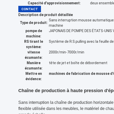
Capacité d'approvisionnement:
deux ensemble
CONTACT
Description de produit détaillée
Sans interruption mousse automatique 
Type de produit:
machine
pompe de
JAPONAIS DE POMPE DES ÉTATS-UNIS V
machine:
RS tirant le
Système de R.S.pulling avec la feuille de
système:
vitesse
2000r/min-7000r/min
écumante:
Manière
tête de jet et boîte de débordement
écumante:
Mettre en
machines de fabrication de mousse d'
évidence:
Chaîne de production à haute pression d'épo
Sans interruption la chaîne de production horizont
flexible utilisée dans les meubles, le matériel de chau