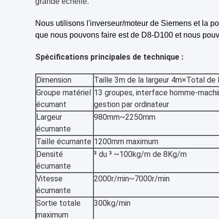
grande échelle.
Nous utilisons l'inverseur/moteur de Siemens et la p
que nous pouvons faire est de D8-D100 et nous pouv
Spécifications principales de technique :
Dimension
Taille 3m de la largeur 4m×Total de
Groupe matériel
13 groupes, interface homme-machi
écumant
gestion par ordinateur
Largeur
980mm~2250mm
écumante
Taille écumante
1200mm maximum
Densité
³ du ³ ~100kg/m de 8Kg/m
écumante
Vitesse
2000r/min~7000r/min
écumante
Sortie totale
300kg/min
maximum