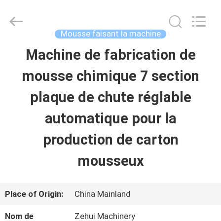
Dongguan
Zehui
machinery
equipment
Mousse faisant la machine
co.,
ltd.
Machine de fabrication de
MAISON
All
Rights
Reserved.
mousse chimique 7 section
DES
plaque de chute réglable
PRODUITS
automatique pour la
production de carton
AU
mousseux
SUJET
DE
Place of Origin:
China Mainland
NOUS
Nom de
Zehui Machinery