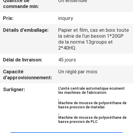
Quantité de
Un ensemble
D'USINE
commande min:
Prix:
inquiry
CONTRÔLE
Détails d'emballage:
Papier et film, cas en bois toute
DE
la série de l'un besoin 1*20GP
de la norme 13groups et
QUALITÉ
2*40HQ.
Délai de livraison:
45 jours
CONTACTEZ-
Capacité
Un réglé par mois
NOUS
d'approvisionnement:
Surligner:
L'unité centrale automatique écument
DEMANDEZ
les machines de fabrication
,
UNE
Machine de mousse de polyuréthane de
basse pression de matelas
CITATION
,
Machine de mousse de polyuréthane de
basse pression de PLC
PLAN