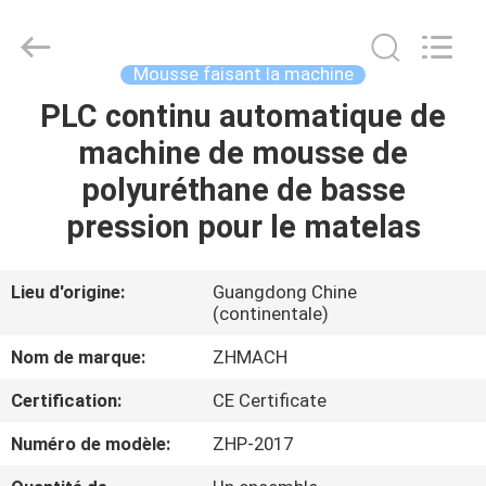
Dongguan
Zehui
machinery
equipment
co.,
Mousse faisant la machine
ltd.
All
Rights
PLC continu automatique de
MAISON
Reserved.
machine de mousse de
DES
polyuréthane de basse
PRODUITS
pression pour le matelas
AU
Lieu d'origine:
Guangdong Chine
(continentale)
SUJET
DE
Nom de marque:
ZHMACH
NOUS
Certification:
CE Certificate
Numéro de modèle:
ZHP-2017
VISITE