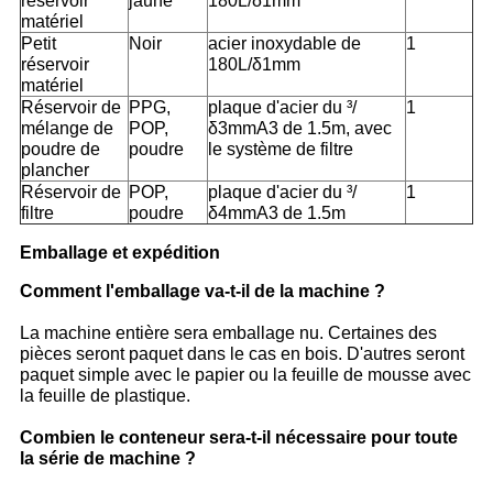
réservoir
jaune
180L/δ1mm
matériel
Petit
Noir
acier inoxydable de
1
réservoir
180L/δ1mm
matériel
Réservoir de
PPG,
plaque d'acier du ³/
1
mélange de
POP,
δ3mmA3 de 1.5m, avec
poudre de
poudre
le système de filtre
plancher
Réservoir de
POP,
plaque d'acier du ³/
1
filtre
poudre
δ4mmA3 de 1.5m
Emballage et expédition
Comment l'emballage va-t-il de la machine ?
La machine entière sera emballage nu. Certaines des
pièces seront paquet dans le cas en bois. D'autres seront
paquet simple avec le papier ou la feuille de mousse avec
la feuille de plastique.
Combien le conteneur sera-t-il nécessaire pour toute
la série de machine ?