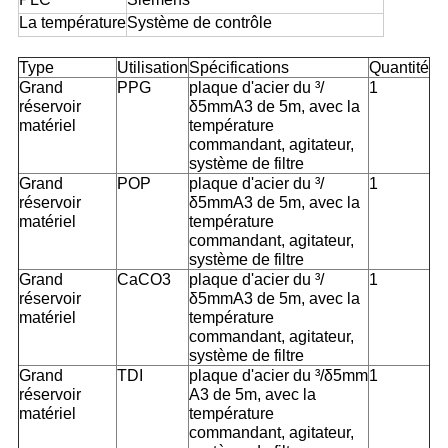
La température
Système de contrôle
Type
Utilisation
Spécifications
Quantité
Grand
PPG
plaque d'acier du ³/
1
réservoir
δ5mmA3 de 5m, avec la
matériel
température
commandant, agitateur,
système de filtre
Grand
POP
plaque d'acier du ³/
1
réservoir
δ5mmA3 de 5m, avec la
matériel
température
commandant, agitateur,
système de filtre
Grand
CaCO3
plaque d'acier du ³/
1
réservoir
δ5mmA3 de 5m, avec la
matériel
température
commandant, agitateur,
système de filtre
Grand
TDI
plaque d'acier du ³/δ5mm
1
réservoir
A3 de 5m, avec la
matériel
température
commandant, agitateur,