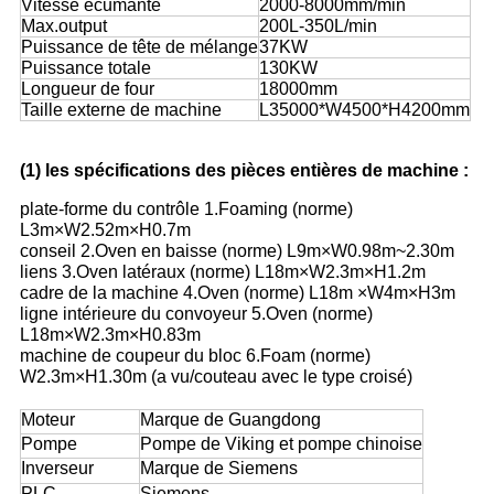
Vitesse écumante
2000-8000mm/min
Max.output
200L-350L/min
Puissance de tête de mélange
37KW
Puissance totale
130KW
Longueur de four
18000mm
Taille externe de machine
L35000*W4500*H4200mm
(1) les spécifications des pièces entières de machine :
plate-forme du contrôle 1.Foaming (norme)
L3m×W2.52m×H0.7m
conseil 2.Oven en baisse (norme) L9m×W0.98m~2.30m
liens 3.Oven latéraux (norme) L18m×W2.3m×H1.2m
cadre de la machine 4.Oven (norme) L18m ×W4m×H3m
ligne intérieure du convoyeur 5.Oven (norme)
L18m×W2.3m×H0.83m
machine de coupeur du bloc 6.Foam (norme)
W2.3m×H1.30m (a vu/couteau avec le type croisé)
Moteur
Marque de Guangdong
Pompe
Pompe de Viking et pompe chinoise
Inverseur
Marque de Siemens
PLC
Siemens