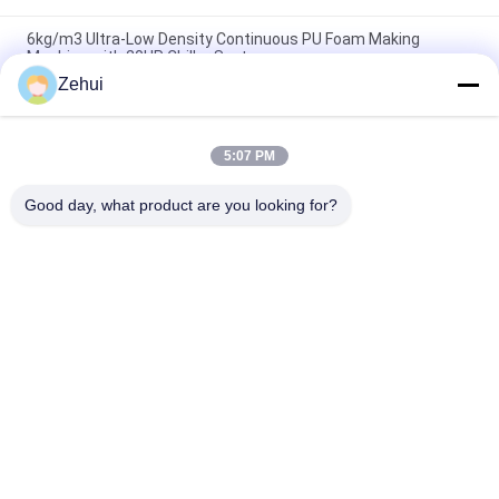
6kg/m3 Ultra-Low Density Continuous PU Foam Making
Machine with 20HP Chiller System
Zehui
Automatic Glass Flow Meter Horizontal Foam Making Machine
Up To 1300mm Height
5:07 PM
Mètre automatique de débit de verre Machine horizontale de
fabrication de mousse jusqu'à 1300 mm de hauteur
Good day, what product are you looking for?
Catégories populaires
Tous
Mousse Faisant La 
Machine De Mousse 
Machine
De Polyuréthane
Machine De Mousse 
Chaîne De 
De Basse Pression
Production De 
Mousse
Chaîne De 
Découpeuse De 
Production D'éponge
Mousse 