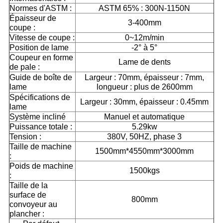
Normes d'ASTM :
ASTM 65% : 300N-1150N
Épaisseur de
3-400mm
coupe :
Vitesse de coupe :
0~12m/min
Position de lame
-2° à 5°
Coupeur en forme
Lame de dents
de pale :
Guide de boîte de
Largeur : 70mm, épaisseur : 7mm,
lame
longueur : plus de 2600mm
Spécifications de
Largeur : 30mm, épaisseur : 0.45mm
lame
Système incliné
Manuel et automatique
Puissance totale :
5.29kw
Tension :
380V, 50HZ, phase 3
Taille de machine
1500mm*4550mm*3000mm
:
Poids de machine
1500kgs
:
Taille de la
surface de
800mm
convoyeur au
plancher :