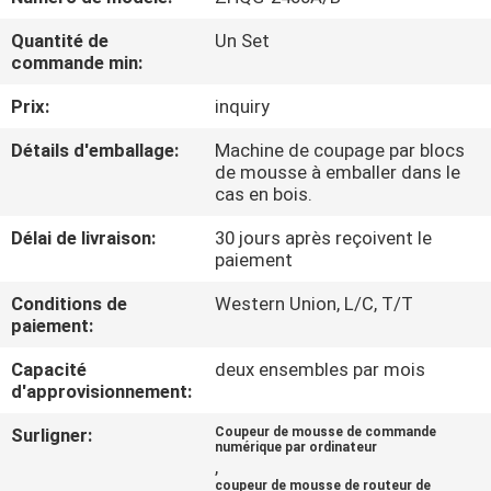
D'USINE
Quantité de
Un Set
commande min:
CONTRÔLE
Prix:
inquiry
DE
Détails d'emballage:
Machine de coupage par blocs
QUALITÉ
de mousse à emballer dans le
cas en bois.
CONTACTEZ-
Délai de livraison:
30 jours après reçoivent le
paiement
NOUS
Conditions de
Western Union, L/C, T/T
paiement:
DEMANDEZ
Capacité
deux ensembles par mois
UNE
d'approvisionnement:
CITATION
Surligner:
Coupeur de mousse de commande
numérique par ordinateur
,
PLAN
coupeur de mousse de routeur de