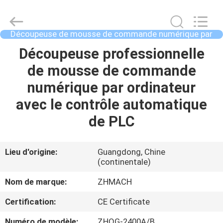
Dongguan
Zehui
machinery
equipment
co.,
Découpeuse de mousse de commande numérique par
ltd.
ordinateur
All
Rights
MAISON
Découpeuse professionnelle
Reserved.
de mousse de commande
DES
numérique par ordinateur
PRODUITS
avec le contrôle automatique
de PLC
AU
SUJET
Lieu d'origine:
Guangdong, Chine
(continentale)
DE
NOUS
Nom de marque:
ZHMACH
Certification:
CE Certificate
VISITE
Numéro de modèle:
ZHQG-2400A/B