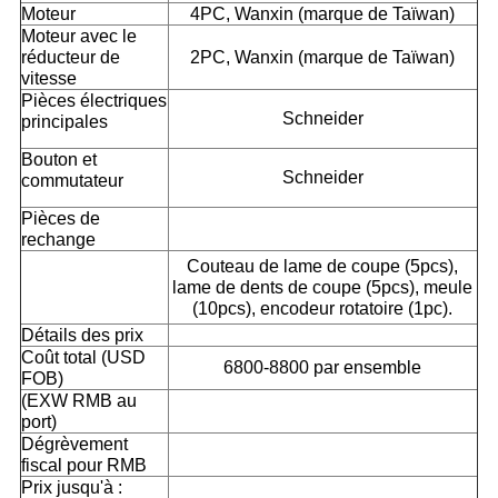
Moteur
4PC, Wanxin (marque de Taïwan)
Moteur avec le
réducteur de
2PC, Wanxin (marque de Taïwan)
vitesse
Pièces électriques
Schneider
principales
Bouton et
Schneider
commutateur
Pièces de
rechange
Couteau de lame de coupe (5pcs),
lame de dents de coupe (5pcs), meule
(10pcs), encodeur rotatoire (1pc).
Détails des prix
Coût total (USD
6800-8800 par ensemble
FOB)
(EXW RMB au
port)
Dégrèvement
fiscal pour RMB
Prix jusqu'à :