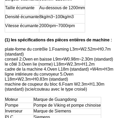
Taille écumante
Au-dessous de 1200mm
Densité écumante
8kg/m3~100kg/m3
Vitesse écumante
2000rpm~7000rpm
(1) les spécifications des pièces entières de machine :
plate-forme du contrôle 1.Foaming L3m×W2.52m×H0.7m
(standard)
conseil 2.Oven en baisse L9m×W0.98m~2.30m (standard)
le côté 3.Oven lie (norme) L18m×W2.3m×H1.2m
cadre de la machine 4.Oven L18m (standard) ×W4m×H3m
ligne intérieure du convoyeur 5.Oven
L18m×W2.3m×H0.83m (standard)
machine de coupeur du bloc 6.Foam W2.3m×H1.30m
(standard) (scie/couteau avec le type croisé)
Moteur
Marque de Guangdong
Pompe
Pompe de Viking et pompe chinoise
Inverseur
Marque de Siemens
PLC
Siemens