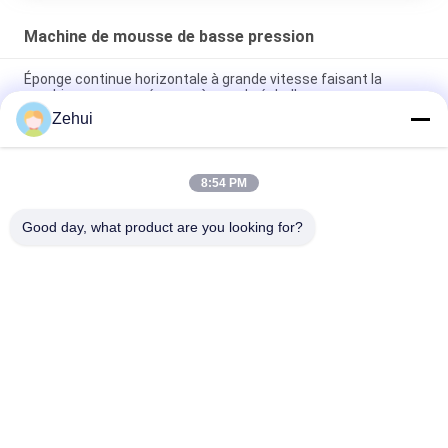
Machine de mousse de basse pression
Éponge continue horizontale à grande vitesse faisant la
machine pour pour écumer à grande échelle
Zehui
machine de mousse de basse pression de matelas de
l'éponge 37KW pour dur/doucement mousse de polyuréthane
8:54 PM
Machine multifonctionnelle de mousse de basse pression/
éponge continue faisant à ligne 200L automatique/minute
Good day, what product are you looking for?
Catégories populaires
Tous
Mousse Faisant La 
Machine De Mousse 
Machine
De Polyuréthane
Machine De Mousse 
Chaîne De 
De Basse Pression
Production De 
Mousse
Chaîne De 
Découpeuse De 