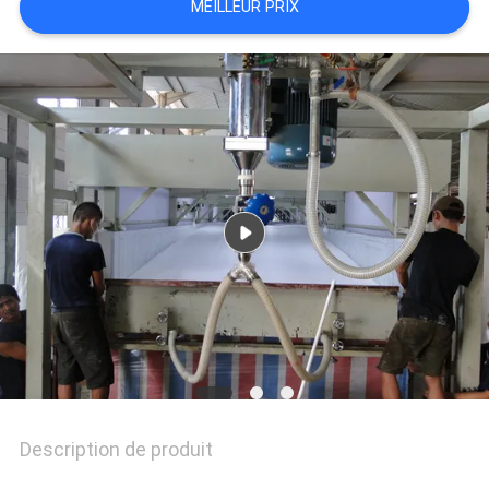
MEILLEUR PRIX
DU
SITE
POLITIQUE
DE
CONFIDENTIALITÉ
Description de produit