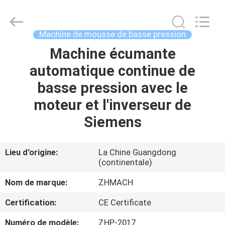
Dongguan
Zehui
machinery
equipment
co.,
Machine de mousse de basse pression
ltd.
All
Rights
Machine écumante
MAISON
Reserved.
automatique continue de
DES
basse pression avec le
PRODUITS
moteur et l'inverseur de
Siemens
AU
SUJET
Lieu d'origine:
La Chine Guangdong
(continentale)
DE
NOUS
Nom de marque:
ZHMACH
Certification:
CE Certificate
VISITE
Numéro de modèle:
ZHP-2017