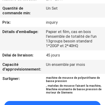
D'USINE
Quantité de
Un Set
commande min:
CONTRÔLE
Prix:
inquiry
DE
Détails d'emballage:
Papier et film, cas en bois
QUALITÉ
l'ensemble de totalité de l'un
13groups besoin standard
1*20GP et 2*40HQ
CONTACTEZ-
Délai de livraison:
45 jours
NOUS
Capacité
Un ensemble par mois
d'approvisionnement:
DEMANDEZ
Surligner:
machine de mousse de polyuréthane de
UNE
basse pression
,
,
matelas de mousse faisant la machine
CITATION
Machine écumante de basse pression de
moteur de Siemens
PLAN