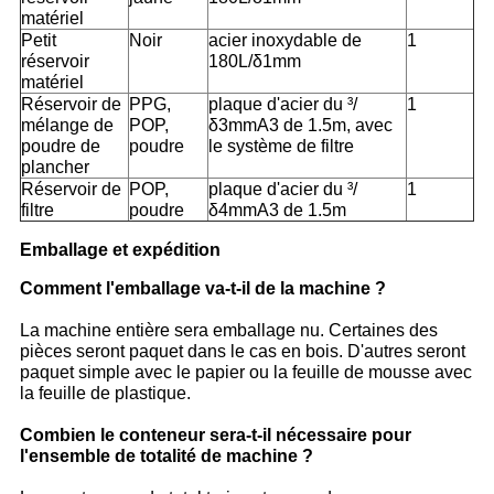
matériel
Petit
Noir
acier inoxydable de
1
réservoir
180L/δ1mm
matériel
Réservoir de
PPG,
plaque d'acier du ³/
1
mélange de
POP,
δ3mmA3 de 1.5m, avec
poudre de
poudre
le système de filtre
plancher
Réservoir de
POP,
plaque d'acier du ³/
1
filtre
poudre
δ4mmA3 de 1.5m
Emballage et expédition
Comment l'emballage va-t-il de la machine ?
La machine entière sera emballage nu. Certaines des
pièces seront paquet dans le cas en bois. D'autres seront
paquet simple avec le papier ou la feuille de mousse avec
la feuille de plastique.
Combien le conteneur sera-t-il nécessaire pour
l'ensemble de totalité de machine ?