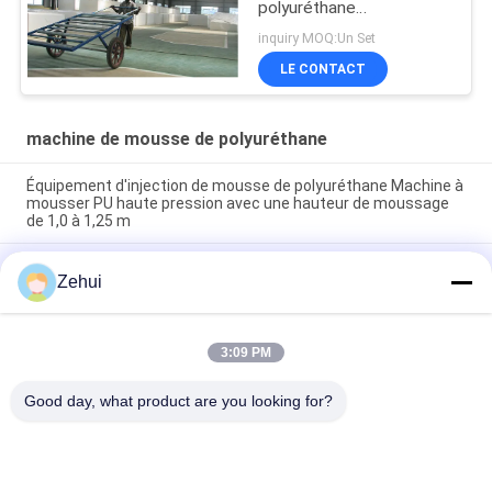
polyuréthane
automatique 2500~6000
inquiry MOQ:Un Set
tr/min
LE CONTACT
machine de mousse de polyuréthane
Équipement d'injection de mousse de polyuréthane Machine à
mousser PU haute pression avec une hauteur de moussage
de 1,0 à 1,25 m
Machine à mousse de polyuréthane installée chez le client,
Zehui
avec une hauteur de moussage de 1,0 à 1,25 m contrôlée par
automate programmable (PLC)
Système de chauffage électrique, machine à mousser PU
3:09 PM
haute pression pour mousse en feuille longue, convoyeur de
50 m
Good day, what product are you looking for?
Catégories populaires
Tous