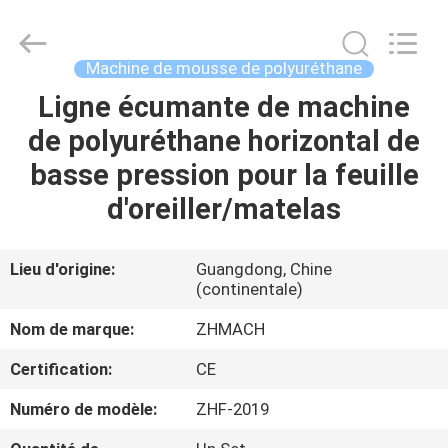
Dongguan
Zehui
machinery
equipment
co.,
Machine de mousse de polyuréthane
ltd.
All
Rights
Ligne écumante de machine
MAISON
Reserved.
de polyuréthane horizontal de
DES
basse pression pour la feuille
PRODUITS
d'oreiller/matelas
AU
Lieu d'origine:
Guangdong, Chine
(continentale)
SUJET
DE
Nom de marque:
ZHMACH
NOUS
Certification:
CE
Numéro de modèle:
ZHF-2019
VISITE