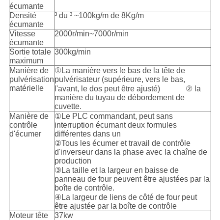
écumante
Densité
³ du ³ ~100kg/m de 8Kg/m
écumante
Vitesse
2000r/min~7000r/min
écumante
Sortie totale
300kg/min
maximum
Manière de
①La manière vers le bas de la tête de
pulvérisation
pulvérisateur (supérieure, vers le bas,
matérielle
l'avant, le dos peut être ajusté) ② la
manière du tuyau de débordement de
cuvette.
Manière de
①Le PLC commandant, peut sans
contrôle
interruption écumant deux formules
d'écumer
différentes dans un
②Tous les écumer et travail de contrôle
d'inverseur dans la phase avec la chaîne de
production
③La taille et la largeur en baisse de
panneau de four peuvent être ajustées par la
boîte de contrôle.
④La largeur de liens de côté de four peut
être ajustée par la boîte de contrôle
Moteur tête
37kw