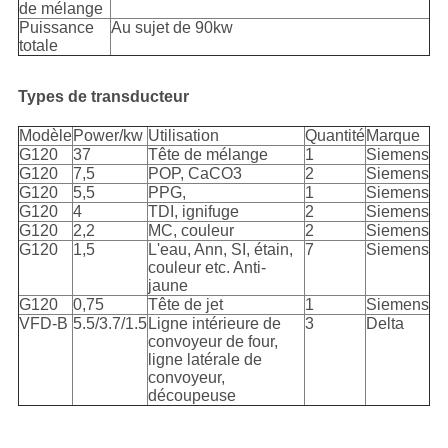
de mélange
Puissance
Au sujet de 90kw
totale
Types de transducteur
Modèle
Power/kw
Utilisation
Quantité
Marque
G120
37
Tête de mélange
1
Siemens
G120
7,5
POP, CaCO3
2
Siemens
G120
5,5
PPG,
1
Siemens
G120
4
TDI, ignifuge
2
Siemens
G120
2,2
MC, couleur
2
Siemens
G120
1,5
L'eau, Ann, SI, étain,
7
Siemens
couleur etc. Anti-
jaune
G120
0,75
Tête de jet
1
Siemens
VFD-B
5.5/3.7/1.5
Ligne intérieure de
3
Delta
convoyeur de four,
ligne latérale de
convoyeur,
découpeuse