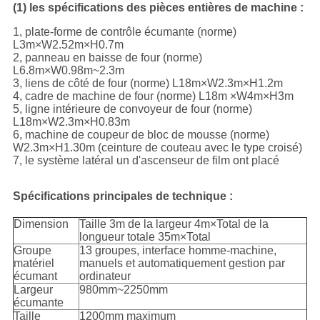
(1) les spécifications des pièces entières de machine :
1, plate-forme de contrôle écumante (norme)
L3m×W2.52m×H0.7m
2, panneau en baisse de four (norme)
L6.8m×W0.98m~2.3m
3, liens de côté de four (norme) L18m×W2.3m×H1.2m
4, cadre de machine de four (norme) L18m ×W4m×H3m
5, ligne intérieure de convoyeur de four (norme)
L18m×W2.3m×H0.83m
6, machine de coupeur de bloc de mousse (norme)
W2.3m×H1.30m (ceinture de couteau avec le type croisé)
7, le système latéral un d'ascenseur de film ont placé
Spécifications principales de technique :
Dimension
Taille 3m de la largeur 4m×Total de la
longueur totale 35m×Total
Groupe
13 groupes, interface homme-machine,
matériel
manuels et automatiquement gestion par
écumant
ordinateur
Largeur
980mm~2250mm
écumante
Taille
1200mm maximum