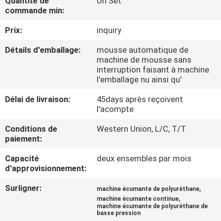
Quantité de
Un Set
D'USINE
commande min:
Prix:
inquiry
CONTRÔLE
Détails d'emballage:
mousse automatique de
DE
machine de mousse sans
interruption faisant à machine
QUALITÉ
l'emballage nu ainsi qu'
Délai de livraison:
45days après reçoivent
CONTACTEZ-
l'acompte
NOUS
Conditions de
Western Union, L/C, T/T
paiement:
DEMANDEZ
Capacité
deux ensembles par mois
UNE
d'approvisionnement:
CITATION
Surligner:
,
machine écumante de polyuréthane
,
machine écumante continue
machine écumante de polyuréthane de
basse pression
PLAN