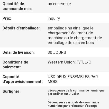
D'USINE
Quantité de
un ensemble
commande min:
Prix:
inquiry
CONTRÔLE
DE
Détails d'emballage:
emballage nu ainsi que le
chargement écumant de
QUALITÉ
machine ou le chargement de
emballage de cas en bois
CONTACTEZ-
Délai de livraison:
30 JOURS
NOUS
Conditions de
Western Union, T/T, L/C
paiement:
DEMANDEZ
Capacité
USD DEUX ENSEMBLES PAR
d'approvisionnement:
MOIS
UNE
CITATION
Surligner:
découpeuse de la commande numérique
par ordinateur 7.94kw
,
Découpeuse verticale de commande
numérique par ordinateur d'éponge
PLAN