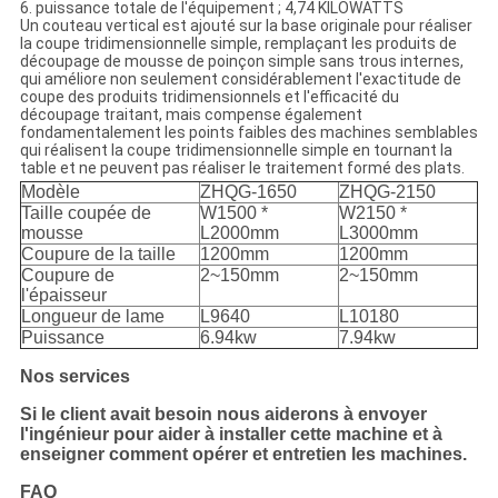
6. puissance totale de l'équipement ; 4,74 KILOWATTS
Un couteau vertical est ajouté sur la base originale pour réaliser
la coupe tridimensionnelle simple, remplaçant les produits de
découpage de mousse de poinçon simple sans trous internes,
qui améliore non seulement considérablement l'exactitude de
coupe des produits tridimensionnels et l'efficacité du
découpage traitant, mais compense également
fondamentalement les points faibles des machines semblables
qui réalisent la coupe tridimensionnelle simple en tournant la
table et ne peuvent pas réaliser le traitement formé des plats.
Modèle
ZHQG-1650
ZHQG-2150
Taille coupée de
W1500 *
W2150 *
mousse
L2000mm
L3000mm
Coupure de la taille
1200mm
1200mm
Coupure de
2~150mm
2~150mm
l'épaisseur
Longueur de lame
L9640
L10180
Puissance
6.94kw
7.94kw
Nos services
Si le client avait besoin nous aiderons à envoyer
l'ingénieur pour aider à installer cette machine et à
enseigner comment opérer et entretien les machines.
FAQ