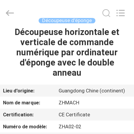
Dongguan
Zehui
machinery
equipment
co.,
Découpeuse d'éponge
ltd.
All
Rights
Découpeuse horizontale et
MAISON
Reserved.
verticale de commande
DES
numérique par ordinateur
PRODUITS
d'éponge avec le double
anneau
AU
SUJET
Lieu d'origine:
Guangdong Chine (continent)
DE
Nom de marque:
ZHMACH
NOUS
Certification:
CE Certificate
Numéro de modèle:
ZHA02-02
VISITE