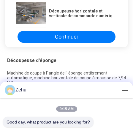
Découpeuse horizontale et
verticale de commande numérique
par ordinateur d'éponge avec le
double anneau
Continuer
Découpeuse d'éponge
Machine de coupe à l' angle de l' éponge entièrement
automatique, machine horizontale de coupe à mousse de 7,94
kW
Zehui
Découpeuse de modélisation manuelle de découpe d'éponge
d'unité centrale pour couper le Special - mousse formée
9:15 AM
Mousse d'EPE/machine de coupage par blocs éponge de
polyuréthane avec le Tableau de fonctionnement de vide
Good day, what product are you looking for?
Tous