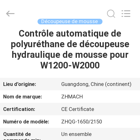
Dongguan
Zehui
machinery
equipment
co.,
Découpeuse de mousse
ltd.
All
Rights
Contrôle automatique de
MAISON
Reserved.
polyuréthane de découpeuse
DES
hydraulique de mousse pour
PRODUITS
W1200-W2000
AU
Lieu d'origine:
Guangdong, Chine (continent)
SUJET
Nom de marque:
ZHMACH
DE
Certification:
CE Certificate
NOUS
Numéro de modèle:
ZHQG-1650/2150
VISITE
Quantité de
Un ensemble