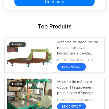
Continuer
Top Produits
Machine de découpe de
mousse rotative
horizontale à cercle
automatique
$11600-$14500 MOQ:1 jeu
LE CONTACT
Mousse de mémoire
coupant l'équipement
pour le bloc d'éponge
avec la mousse molle
inquiry MOQ:un ensemble
LE CONTACT