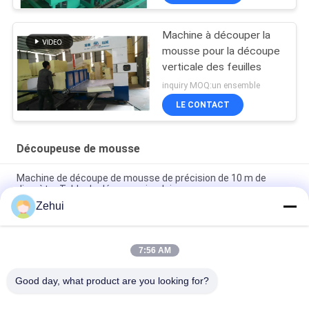
Machine à découper la
mousse pour la découpe
verticale des feuilles
inquiry MOQ:un ensemble
LE CONTACT
Découpeuse de mousse
Machine de découpe de mousse de précision de 10 m de
diamètre Table de découpe circulaire
Zehui
Machine de découpe de mousse à cercle horizontal avec une
longueur de lame de 10000 mm et un niveau élevé
7:56 AM
Découpeuse rigide horizontale de mousse pour la mousse de
rebondissement coupant des matériaux horizontalement
Good day, what product are you looking for?
Catégories populaires
Tous