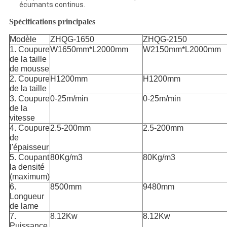
écumants continus.
Spécifications principales
Modèle
ZHQG-1650
ZHQG-2150
1. Coupure
W1650mm*L2000mm
W2150mm*L2000mm
de la taille
de mousse
2. Coupure
H1200mm
H1200mm
de la taille
3. Coupure
0-25m/min
0-25m/min
de la
vitesse
4. Coupure
2.5-200mm
2.5-200mm
de
l'épaisseur
5. Coupant
80Kg/m3
80Kg/m3
la densité
(maximum)
6.
8500mm
9480mm
Longueur
de lame
7.
8.12Kw
8.12Kw
Puissance