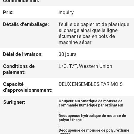
commande min:
D'USINE
Prix:
inquiry
CONTRÔLE
Détails d'emballage:
feuille de papier et de plastique
si charge ainsi que la ligne
DE
écumante cas en bois de
machine sépar
QUALITÉ
Délai de livraison:
30 jours
CONTACTEZ-
Conditions de
L/C, T/T, Western Union
paiement:
NOUS
Capacité
DEUX ENSEMBLES PAR MOIS
d'approvisionnement:
DEMANDEZ
UNE
Surligner:
Coupeur automatique de mousse de
commande numérique par ordinateur
,
CITATION
Découpeuse hydraulique de mousse de
polyuréthane
,
PLAN
Découpeuse de mousse de polyuréthane