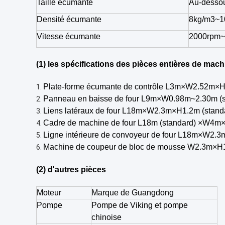
Taille écumante
Au-desso
Densité écumante
8kg/m3~1
Vitesse écumante
2000rpm~
(1) les spécifications des pièces entières de mach
Plate-forme écumante de contrôle L3m×W2.52m×H
1.
Panneau en baisse de four L9m×W0.98m~2.30m (s
2.
Liens latéraux de four L18m×W2.3m×H1.2m (stand
3.
Cadre de machine de four L18m (standard) ×W4
4.
Ligne intérieure de convoyeur de four L18m×W2.3
5.
Machine de coupeur de bloc de mousse W2.3m×H1.3
6.
(2) d'autres pièces
Moteur
Marque de Guangdong
Pompe
Pompe de Viking et pompe
chinoise