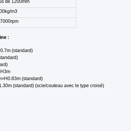
us de 1200mm
00kg/m3
7000rpm
ine :
0.7m (standard)
tandard)
ard)
m×H3m
m×H0.83m (standard)
0m (standard) (scie/couteau avec le type croisé)