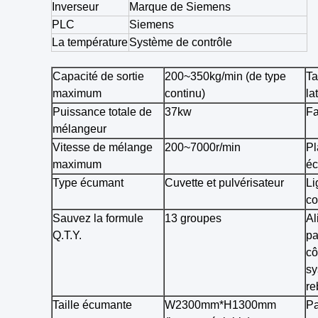
Inverseur
Marque de Siemens
PLC
Siemens
La température
Système de contrôle
Capacité de sortie
200~350kg/min (de type
Ta
maximum
continu)
la
Puissance totale de
37kw
Fa
mélangeur
Vitesse de mélange
200~7000r/min
Pl
maximum
é
Type écumant
Cuvette et pulvérisateur
Li
co
Sauvez la formule
13 groupes
Al
Q.T.Y.
pa
cô
sy
re
Taille écumante
W2300mm*H1300mm
Pa