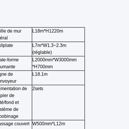
ille de mur
L18m*H1220m
téral
llplate
L7m*W1.3~2.3m
(réglable)
ate-forme
L2000mm*W3000mm
cumante
*H700mm
gne de
L18.1m
nvoyeur
imentation de
2sets
pier de
té/fond et
stème de
bobinage
ssage couvert
W500mm*L12m