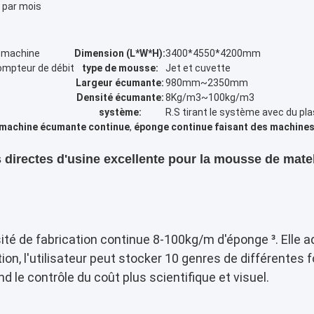
 par mois
a machine
Dimension (L*W*H):
3400*4550*4200mm
ompteur de débit
type de mousse:
Jet et cuvette
Largeur écumante:
980mm~2350mm
Densité écumante:
8Kg/m3~100kg/m3
système:
R.S tirant le système avec du pl
machine écumante continue
,
éponge continue faisant des machine
 directes d'usine excellente pour la mousse de mat
ité de fabrication continue 8-100kg/m d'éponge ³. Elle 
ation, l'utilisateur peut stocker 10 genres de différentes
d le contrôle du coût plus scientifique et visuel.