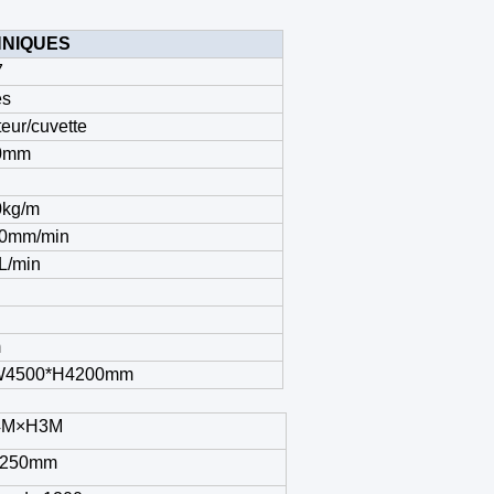
HNIQUES
7
es
teur/cuvette
0mm
0kg/m
00mm/min
L/min
m
W4500*H4200mm
4M×H3M
2250mm