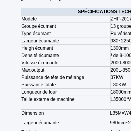
SPÉCIFICATIONS TEC
Modèle
ZHF-201
Groupe écumant
13 group
Type écumant
Pulvérisa
Largeur écumante
980~225
Heigh écumant
1300mm
Densité écumante
³ de 8-10
Vitesse écumante
2000-80
Max.output
200L-350
Puissance de tête de mélange
37KW
Puissance totale
130KW
Longueur de four
18000m
Taille externe de machine
L35000*
Dimension
L35M×W
Largeur écumante
980mm~