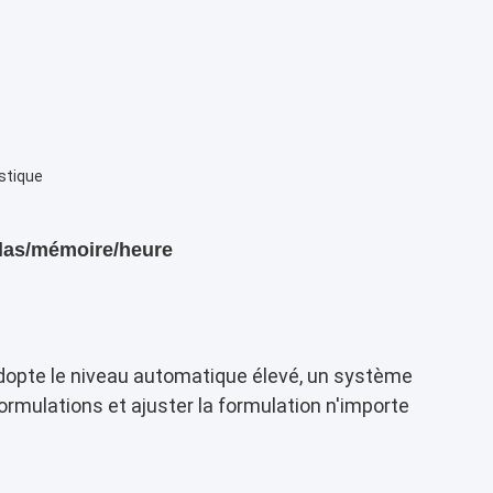
astique
s
elas/mémoire/heure
adopte le niveau automatique élevé, un système
 formulations et ajuster la formulation n'importe