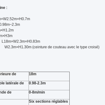
ine :
L3m×W2.52m×H0.7m
0.98m~2.3m
m×H1.2m
W4m×H3m
me) L18m×W2.3m×H0.83m
 W2.3m×H1.30m (ceinture de couteau avec le type croisé)
rieure de
18m
le latérale de
0.98-2.3m
ande de
0-8m/min
Six sections réglables