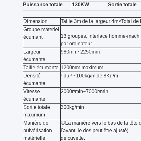
Puissance totale
130KW
Sortie totale
Dimension
Taille 3m de la largeur 4m×Total de 
Groupe matériel
13 groupes, interface homme-machi
écumant
par ordinateur
Largeur
980mm~2250mm
écumante
Taille écumante
1200mm maximum
Densité
³ du ³ ~100kg/m de 8Kg/m
écumante
Vitesse
2000r/min~7000r/min
écumante
Sortie totale
300kg/min
maximum
Manière de
①La manière vers le bas de la tête d
pulvérisation
l'avant, le dos peut être ajusté
matérielle
de cuvette.