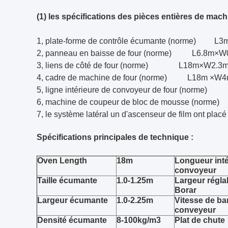
(1) les spécifications des pièces entières de mach
1, plate-forme de contrôle écumante (norme) 
2, panneau en baisse de four (norme) L6.8m×W
3, liens de côté de four (norme) L18m×W2.3
4, cadre de machine de four (norme) L18m ×
5, ligne intérieure de convoyeur de four (nor
6, machine de coupeur de bloc de mousse (norme)
7, le système latéral un d'ascenseur de film ont placé
Spécifications principales de technique :
Oven Length
18m
Longueur inté
convoyeur
Taille écumante
1.0-1.25m
Largeur réglab
Borar
Largeur écumante
1.0-2.25m
Vitesse de b
conveyeur
Densité écumante
8-100kg/m3
Plat de chute