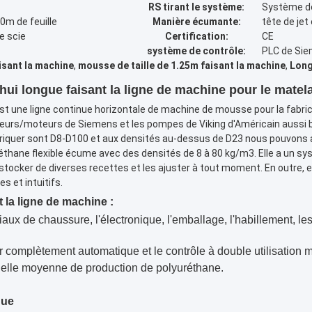
RS tirant le système:
Système de 
0m de feuille
Manière écumante:
tête de je
e scie
Certification:
CE
système de contrôle:
PLC de Sie
sant la machine
,
mousse de taille de 1.25m faisant la machine
,
Long
i longue faisant la ligne de machine pour le matel
t une ligne continue horizontale de machine de mousse pour la fab
erseurs/moteurs de Siemens et les pompes de Viking d'Américain aussi
riquer sont D8-D100 et aux densités au-dessus de D23 nous pouvons 
ane flexible écume avec des densités de 8 à 80 kg/m3. Elle a un syst
ut stocker de diverses recettes et les ajuster à tout moment. En outre,
s et intuitifs.
la ligne de machine :
ériaux de chaussure, l'électronique, l'emballage, l'habillement, l
r complètement automatique et le contrôle à double utilisation m
chelle moyenne de production de polyuréthane.
que