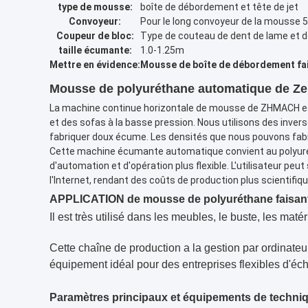
type de mousse:
boîte de débordement et tête de jet
Convoyeur:
Pour le long convoyeur de la mousse 5
Coupeur de bloc:
Type de couteau de dent de lame et d
taille écumante:
1.0-1.25m
Mettre en évidence:
Mousse de boîte de débordement fai
Mousse de polyuréthane automatique de Zehu
La machine continue horizontale de mousse de ZHMACH es
et des sofas à la basse pression. Nous utilisons des inv
fabriquer doux écume. Les densités que nous pouvons fab
Cette machine écumante automatique convient au polyuréth
d'automation et d'opération plus flexible. L'utilisateur pe
l'Internet, rendant des coûts de production plus scientifique
APPLICATION de mousse de polyuréthane faisant 
Il est très utilisé dans les meubles, le buste, les mat
Cette chaîne de production a la gestion par ordinateu
équipement idéal pour des entreprises flexibles d'é
Paramètres principaux et équipements de techni